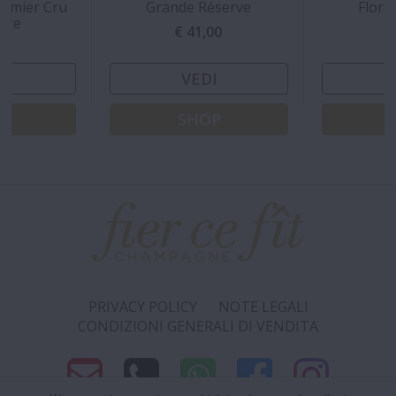
remier Cru
Grande Réserve
Flore
aire
€ 41,00
€
00
I
VEDI
P
SHOP
PRIVACY POLICY
NOTE LEGALI
CONDIZIONI GENERALI DI VENDITA