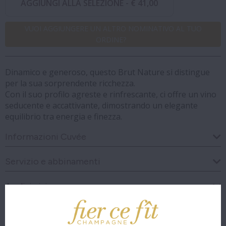
AGGIUNGI ALLA SELEZIONE -
€ 41,00
VUOI AGGIUNGERE UN ALTRO NOMINATIVO AL TUO
ORDINE?
Dinamico e generoso, questo Brut Nature si distingue
per la sua sorprendente ricchezza.
Con il suo profilo agreste e rinfrescante, ci offre un vino
seducente e accattivante, dimostrando un elegante
equilibrio tra energia e finezza.
Informazioni Cuvée
Servizio e abbinamenti
Analisi visiva
Analisi olfattiva