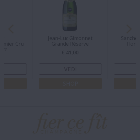
rt
Jean-Luc Gimonnet
Sanchez
remier Cru
Grande Réserve
Flore
aire
€ 41,00
€
00
I
VEDI
P
SHOP