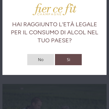
Servizio e abbinamenti
Analisi visiva
HAI RAGGIUNTO L'ETÀ LEGALE
Analisi olfattiva
PER IL CONSUMO DI ALCOL NEL
Analisi gustativa
TUO PAESE?
Il finale
No
Si
Scarica le note di degustazione