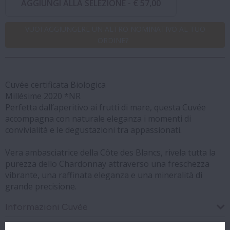
AGGIUNGI ALLA SELEZIONE -
€ 57,00
VUOI AGGIUNGERE UN ALTRO NOMINATIVO AL TUO
ORDINE?
Cuvée certificata Biologica
Millésime 2020 *NR
Perfetta dall’aperitivo ai frutti di mare, questa Cuvée
accompagna con naturale eleganza i momenti di
convivialità e le degustazioni tra appassionati.
Vera ambasciatrice della Côte des Blancs, rivela tutta la
purezza dello Chardonnay attraverso una freschezza
vibrante, una raffinata eleganza e una mineralità di
grande precisione.
Informazioni Cuvée