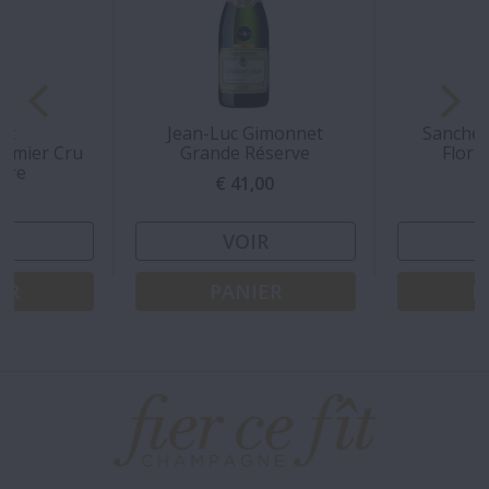
rt
Jean-Luc Gimonnet
Sanchez
remier Cru
Grande Réserve
Flore
aire
€ 41,00
€
00
R
VOIR
ER
PANIER
P