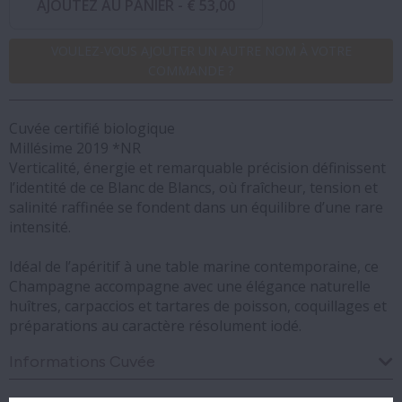
AJOUTEZ AU PANIER -
€ 53,00
VOULEZ-VOUS AJOUTER UN AUTRE NOM À VOTRE
COMMANDE ?
Cuvée certifié biologique
Millésime 2019 *NR
Verticalité, énergie et remarquable précision définissent
l’identité de ce Blanc de Blancs, où fraîcheur, tension et
salinité raffinée se fondent dans un équilibre d’une rare
intensité.
Idéal de l’apéritif à une table marine contemporaine, ce
Champagne accompagne avec une élégance naturelle
huîtres, carpaccios et tartares de poisson, coquillages et
préparations au caractère résolument iodé.
Informations Cuvée