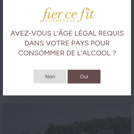
Service et accords mets-champagne
Analyse visuelle
Analyse olfactive
AVEZ-VOUS L’ÂGE LÉGAL REQUIS
DANS VOTRE PAYS POUR
Analyse gustative
CONSOMMER DE L’ALCOOL ?
La finale
Non
Oui
Télécharger les notes de dégustation