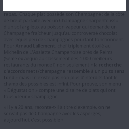
très charpentés, nous offre le plus grands choix et
valide l'idée du Champagne accompagnant tout un
repas. Chaque plat possède son Champagne : de la côte
de bœuf parfaite avec un Champagne charpenté issu
d'un sol argileux au poisson vapeur qui demande un
Champagne fraîcheur jusqu'au controversé chocolat
avec lequel peu de Champagnes pourtant fonctionnent.
Pour
Arnaud Lallement,
chef triplement étoilé au
Michelin de L'Assiette Champenoise près de Reims
(5ème ex aequo au classement des 1 000 meilleurs
restaurants du monde !) non seulement «
la recherche
d'accords mets/champagne ressemble à un puits sans
fond
» mais il n'existe pas non plus d'interdits tant le
champ des possibles est infini. Pour preuve, son menu
« Dégustation » compte une dizaine de plats qui ont
tous « leur » Champagne.
« Il y a 20 ans, raconte-t-il à titre d'exemple, on ne
servait pas de Champagne avec les asperges,
aujourd'hui, c'est possible ».