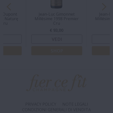
ri Dupont
Jean-Luc Gimonnet
Jean-L
rut Naturę
Millésime 1998 Premier
Millésim
 Cru
Cru
00
€ 93,00
€
I
VEDI
P
SHOP
PRIVACY POLICY
NOTE LEGALI
CONDIZIONI GENERALI DI VENDITA