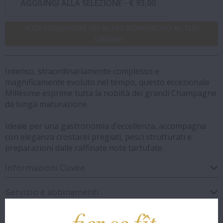
AGGIUNGI ALLA SELEZIONE -
€ 93,00
VUOI AGGIUNGERE UN ALTRO NOMINATIVO AL TUO
ORDINE?
Intenso, straordinariamente complesso e
magnificamente evoluto nel tempo, questo eccezionale
Millésime esprime tutta la nobiltà dei grandi Champagne
da lunga maturazione.
Ideale per una gastronomia d’eccellenza, accompagna
con eleganza crostacei pregiati, pesci strutturati e
preparazioni dalle raffinate note tartufate.
Informazioni Cuvée
Servizio e abbinamenti
Analisi visiva